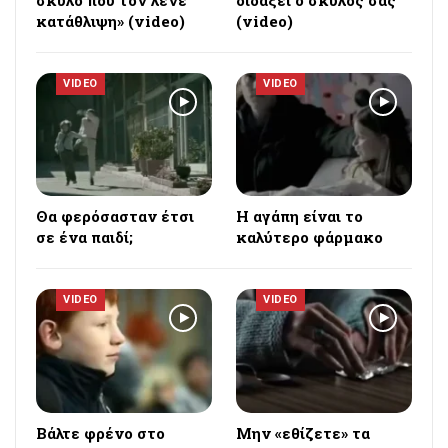
σκύλο που τον λένε
διδάξει ο σκύλος σας
κατάθλιψη» (video)
(video)
VIDEO
VIDEO
Θα φερόσασταν έτσι
Η αγάπη είναι το
σε ένα παιδί;
καλύτερο φάρμακο
VIDEO
VIDEO
Bάλτε φρένο στο
Μην «εθίζετε» τα