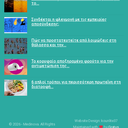
το…
Συνδέεται η φλεγμονή με τις εμπειρίες
αποσύνδεσης;
Πώς να προστατευτείτε από λοιμώξεις στη
θάλασσα και την…
Το κορυφαίο αποξηραμένο φρούτο για την
αντιμετώπιση της…
6 απλοί τρόποι για περισσότερη πρωτεΐνη στη
διατροφή…
Website Design: kounlite37
© 2026 - Medinova. All Rights
Maintained with
by
Gratus