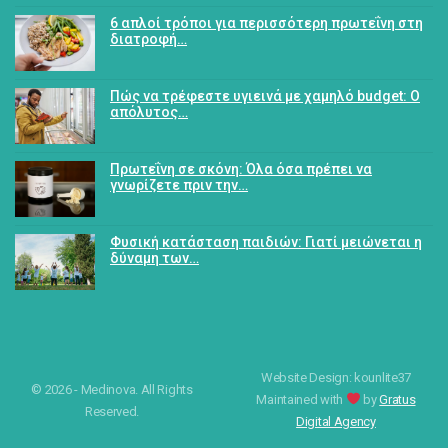
6 απλοί τρόποι για περισσότερη πρωτεΐνη στη
διατροφή…
Πώς να τρέφεστε υγιεινά με χαμηλό budget: Ο
απόλυτος…
Πρωτεΐνη σε σκόνη: Όλα όσα πρέπει να
γνωρίζετε πριν την…
Φυσική κατάσταση παιδιών: Γιατί μειώνεται η
δύναμη των…
Website Design: kounlite37
© 2026 - Medinova. All Rights
Maintained with
by
Gratus
Reserved.
Digital Agency