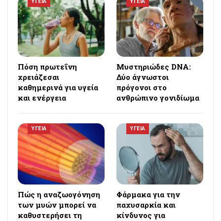
ΥΓΕΙΑ
ΥΓΕΙΑ
Πόση πρωτεΐνη
Μυστηριώδες DNA:
χρειάζεσαι
Δύο άγνωστοι
καθημερινά για υγεία
πρόγονοι στο
και ενέργεια
ανθρώπινο γονιδίωμα
ΥΓΕΙΑ
ΥΓΕΙΑ
Πώς η αναζωογόνηση
Φάρμακα για την
των μυών μπορεί να
παχυσαρκία και
καθυστερήσει τη
κίνδυνος για