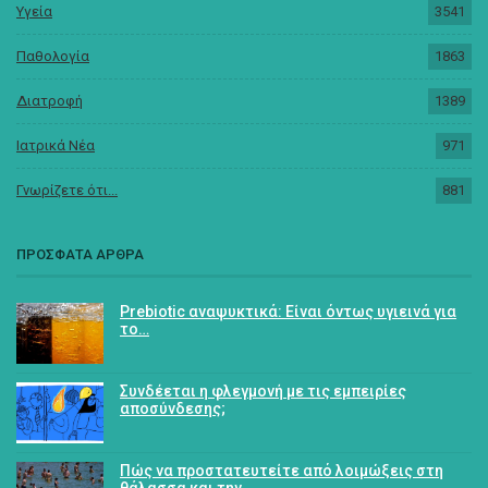
Υγεία
3541
Παθολογία
1863
Διατροφή
1389
Ιατρικά Νέα
971
Γνωρίζετε ότι...
881
ΠΡΟΣΦΑΤΑ ΑΡΘΡΑ
Prebiotic αναψυκτικά: Είναι όντως υγιεινά για
το…
Συνδέεται η φλεγμονή με τις εμπειρίες
αποσύνδεσης;
Πώς να προστατευτείτε από λοιμώξεις στη