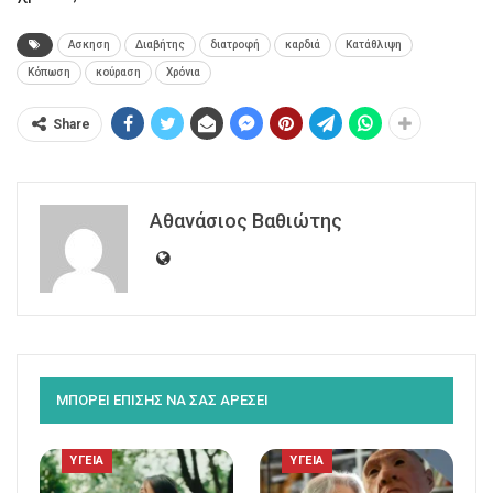
Ασκηση
Διαβήτης
διατροφή
καρδιά
Κατάθλιψη
Κόπωση
κούραση
Χρόνια
Share
Αθανάσιος Βαθιώτης
ΜΠΟΡΕΙ ΕΠΙΣΗΣ ΝΑ ΣΑΣ ΑΡΕΣΕΙ
ΥΓΕΙΑ
ΥΓΕΙΑ