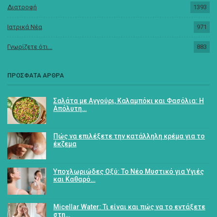
Διατροφή
1393
Ιατρικά Νέα
971
Γνωρίζετε ότι...
883
ΠΡΟΣΦΑΤΑ ΑΡΘΡΑ
Σαλάτα με Αγγούρι, Καλαμπόκι και Φασόλια: Η
Απόλυτη…
Πώς να επιλέξετε την κατάλληλη κρέμα για το
έκζεμα
Υποχλωριώδες Οξύ: Το Νέο Μυστικό για Υγιές
και Καθαρό…
Micellar Water: Τι είναι και πώς να το εντάξετε
στη…