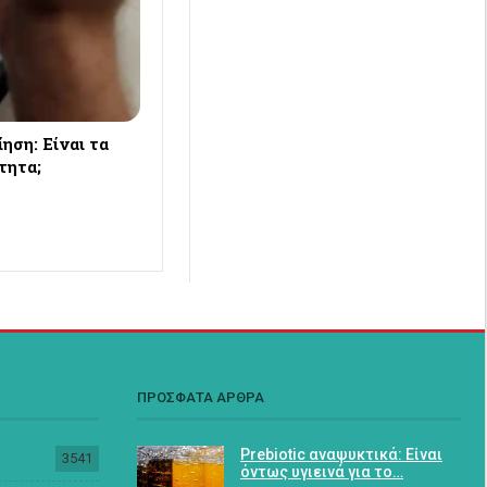
ση: Είναι τα
τητα;
ΠΡΟΣΦΑΤΑ ΑΡΘΡΑ
Prebiotic αναψυκτικά: Είναι
3541
όντως υγιεινά για το…