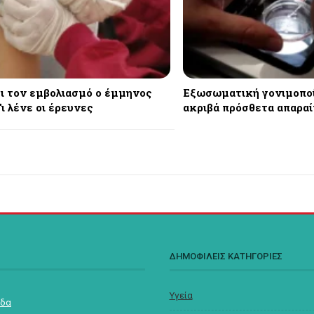
ι τον εμβολιασμό ο έμμηνος
Εξωσωματική γονιμοποίη
ι λένε οι έρευνες
ακριβά πρόσθετα απαραί
Σ
ΔΗΜΟΦΙΛΕΙΣ ΚΑΤΗΓΟΡΙΕΣ
Υγεία
ίδα