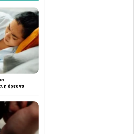
ια
ι η έρευνα