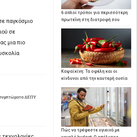
6 απλοί τρόποι για περισσότερη
πρωτεΐνη στη διατροφή σου
σε παγκόσμιο
ιού σε
ας μια πιο
δυσκολία
Καψαϊκίνη: Τα οφέλη και οι
κίνδυνοι από την καυτερή ουσία
α συμπτώματα ΔΕΠΥ
Πώς να τρέφεστε υγιεινά με
ς τεχνολογίες
χαμηλό budget: Ο απόλυτος