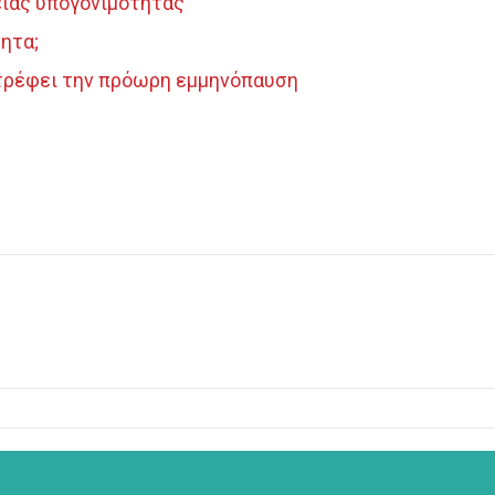
είας υπογονιμότητας
ητα;
τρέφει την πρόωρη εμμηνόπαυση