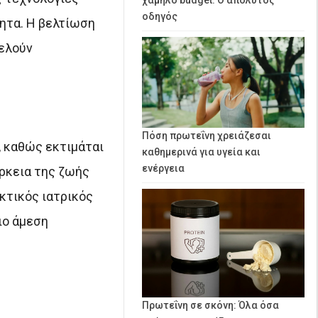
οδηγός
τητα. Η βελτίωση
τελούν
Πόση πρωτεΐνη χρειάζεσαι
, καθώς εκτιμάται
καθημερινά για υγεία και
ενέργεια
άρκεια της ζωής
ακτικός ιατρικός
ιο άμεση
Πρωτεΐνη σε σκόνη: Όλα όσα