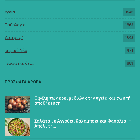
Υγεία
3542
Παθολογία
1863
Διατροφή
1393
Ιατρικά Νέα
971
Γνωρίζετε ότι...
883
ΠΡΟΣΦΑΤΑ ΑΡΘΡΑ
Οφέλη των κρεμμυδιών στην υγεία και σωστή
αποθήκευση
Σαλάτα με Αγγούρι, Καλαμπόκι και Φασόλια: Η
Απόλυτη…