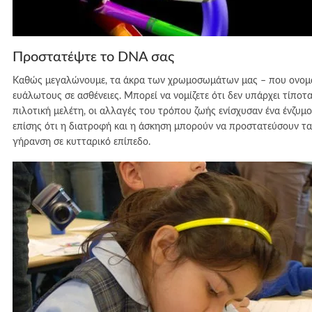
Προστατέψτε το DNA σας
Καθώς μεγαλώνουμε, τα άκρα των χρωμοσωμάτων μας – που ονομάζ
ευάλωτους σε ασθένειες. Μπορεί να νομίζετε ότι δεν υπάρχει τίποτα 
πιλοτική μελέτη, οι αλλαγές του τρόπου ζωής ενίσχυσαν ένα ένζυμο
επίσης ότι η διατροφή και η άσκηση μπορούν να προστατεύσουν τα 
γήρανση σε κυτταρικό επίπεδο.