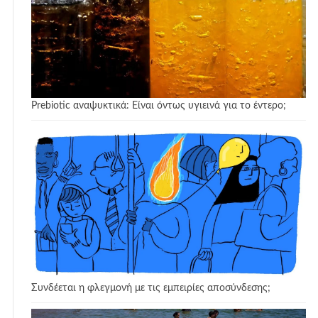
Prebiotic αναψυκτικά: Είναι όντως υγιεινά για το έντερο;
Συνδέεται η φλεγμονή με τις εμπειρίες αποσύνδεσης;