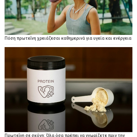
Πόση πρωτεΐνη χρειάζεσαι καθημερινά για υγεία και ενέργεια
Πρωτεΐνη σε σκόνη: Όλα όσα πρέπει να γνωρίζετε πριν την