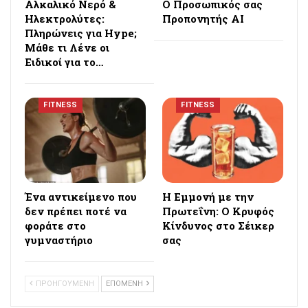
Αλκαλικό Νερό &
Ο Προσωπικός σας
Ηλεκτρολύτες:
Προπονητής AI
Πληρώνεις για Hype;
Μάθε τι Λένε οι
Ειδικοί για το…
FITNESS
FITNESS
Ένα αντικείμενο που
Η Εμμονή με την
δεν πρέπει ποτέ να
Πρωτεΐνη: Ο Κρυφός
φοράτε στο
Κίνδυνος στο Σέικερ
γυμναστήριο
σας
ΠΡΟΗΓΟΥΜΕΝΗ
ΕΠΟΜΕΝΗ