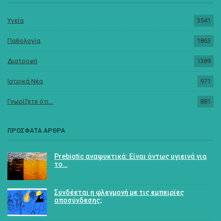
Υγεία
3541
Παθολογία
1863
Διατροφή
1389
Ιατρικά Νέα
971
Γνωρίζετε ότι...
881
ΠΡΟΣΦΑΤΑ ΑΡΘΡΑ
Prebiotic αναψυκτικά: Είναι όντως υγιεινά για
το…
Συνδέεται η φλεγμονή με τις εμπειρίες
αποσύνδεσης;