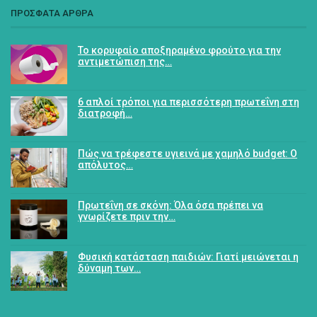
ΠΡΟΣΦΑΤΑ ΑΡΘΡΑ
Το κορυφαίο αποξηραμένο φρούτο για την
αντιμετώπιση της…
6 απλοί τρόποι για περισσότερη πρωτεΐνη στη
διατροφή…
Πώς να τρέφεστε υγιεινά με χαμηλό budget: Ο
απόλυτος…
Πρωτεΐνη σε σκόνη: Όλα όσα πρέπει να
γνωρίζετε πριν την…
Φυσική κατάσταση παιδιών: Γιατί μειώνεται η
δύναμη των…