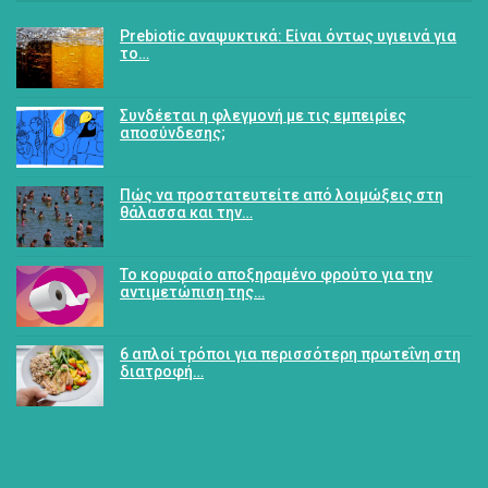
Prebiotic αναψυκτικά: Είναι όντως υγιεινά για
το…
Συνδέεται η φλεγμονή με τις εμπειρίες
αποσύνδεσης;
Πώς να προστατευτείτε από λοιμώξεις στη
θάλασσα και την…
Το κορυφαίο αποξηραμένο φρούτο για την
αντιμετώπιση της…
6 απλοί τρόποι για περισσότερη πρωτεΐνη στη
διατροφή…