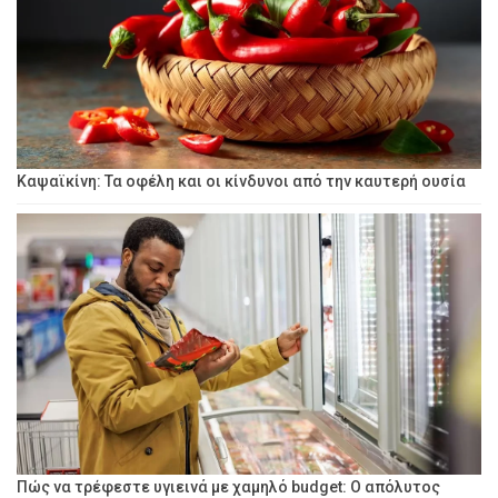
Καψαϊκίνη: Τα οφέλη και οι κίνδυνοι από την καυτερή ουσία
Πώς να τρέφεστε υγιεινά με χαμηλό budget: Ο απόλυτος