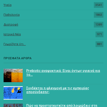
Υγεία
3541
Παθολογία
1863
Διατροφή
1389
Ιατρικά Νέα
971
Γνωρίζετε ότι...
881
ΠΡΟΣΦΑΤΑ ΑΡΘΡΑ
Prebiotic αναψυκτικά: Είναι όντως υγιεινά για
το…
Συνδέεται η φλεγμονή με τις εμπειρίες
αποσύνδεσης;
Πώς να προστατευτείτε από λοιμώξεις στη