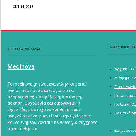
ΟΚΤ 14, 2013
ΠΛΗΡΟΦΟΡΙΕ
ΣΧΕΤΙΚΑ ΜΕ ΕΜΑΣ
Medinova
Αρχική Σελ
Διαφημιστε
Το medinova.gr είναι ένα ελληνικό portal
Επικοινωνί
υγείας που προσφέρει αξιόπιστες
Ποιοι είμα
πληροφορίες για πρόληψη, διατροφή,
άσκηση, ψυχολογία και οικογενειακή
Πολιτική C
φροντίδα, με στόχο να βοηθήσει τους
Πολιτική Α
αναγνώστες να φροντίζουν την υγεία τους
και να ενημερώνονται υπεύθυνα για σύγχρονα
ιατρικά θέματα.
Εφημερεύον