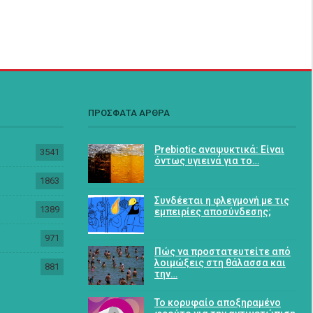
ΠΡΟΣΦΑΤΑ ΑΡΘΡΑ
Prebiotic αναψυκτικά: Είναι
3541
όντως υγιεινά για το…
1863
Συνδέεται η φλεγμονή με τις
1389
εμπειρίες αποσύνδεσης;
971
Πώς να προστατευτείτε από
λοιμώξεις στη θάλασσα και
881
την…
Το κορυφαίο αποξηραμένο