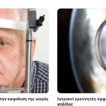
την εκφύλιση της ωχράς
Ιατρικοί ερευνητές εμφ
κηλίδας