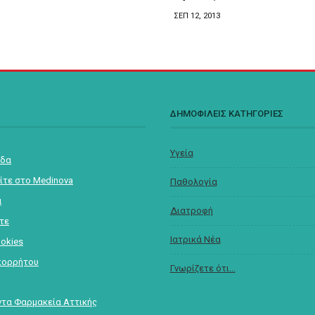
ΣΕΠ 12, 2013
Σ
ΔΗΜΟΦΙΛΕΙΣ ΚΑΤΗΓΟΡΙΕΣ
Υγεία
ίδα
ίτε στο Medinova
Παθολογία
α
Διατροφή
στε
Ιατρικά Νέα
ookies
πορρήτου
Γνωρίζετε ότι...
τα Φαρμακεία Αττικής