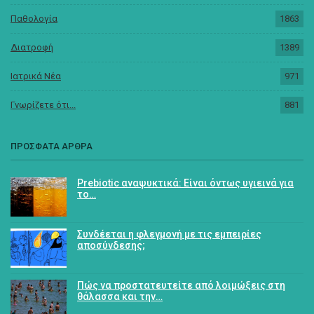
Παθολογία
1863
Διατροφή
1389
Ιατρικά Νέα
971
Γνωρίζετε ότι...
881
ΠΡΟΣΦΑΤΑ ΑΡΘΡΑ
Prebiotic αναψυκτικά: Είναι όντως υγιεινά για
το…
Συνδέεται η φλεγμονή με τις εμπειρίες
αποσύνδεσης;
Πώς να προστατευτείτε από λοιμώξεις στη
θάλασσα και την…