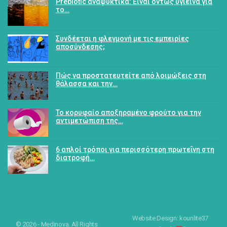
Prebiotic αναψυκτικά: Είναι όντως υγιεινά για
το…
Συνδέεται η φλεγμονή με τις εμπειρίες
αποσύνδεσης;
Πώς να προστατευτείτε από λοιμώξεις στη
θάλασσα και την…
Το κορυφαίο αποξηραμένο φρούτο για την
αντιμετώπιση της…
6 απλοί τρόποι για περισσότερη πρωτεΐνη στη
διατροφή…
Website Design: kounlite37
© 2026 - Medinova. All Rights