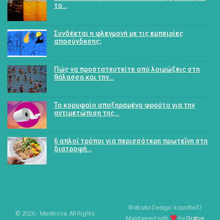
το…
Συνδέεται η φλεγμονή με τις εμπειρίες
αποσύνδεσης;
Πώς να προστατευτείτε από λοιμώξεις στη
θάλασσα και την…
Το κορυφαίο αποξηραμένο φρούτο για την
αντιμετώπιση της…
6 απλοί τρόποι για περισσότερη πρωτεΐνη στη
διατροφή…
Website Design: kounlite37
© 2026 - Medinova. All Rights
Maintained with
by
Gratus