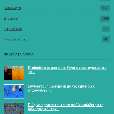
Παθολογία
1863
Διατροφή
1389
Ιατρικά Νέα
971
Γνωρίζετε ότι...
881
ΠΡΟΣΦΑΤΑ ΑΡΘΡΑ
Prebiotic αναψυκτικά: Είναι όντως υγιεινά για
το…
Συνδέεται η φλεγμονή με τις εμπειρίες
αποσύνδεσης;
Πώς να προστατευτείτε από λοιμώξεις στη
θάλασσα και την…