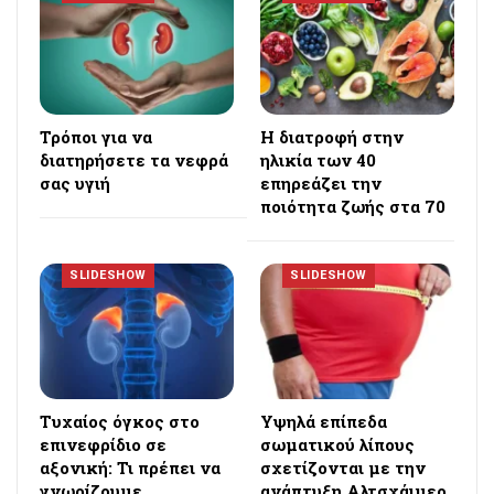
Τρόποι για να
Η διατροφή στην
διατηρήσετε τα νεφρά
ηλικία των 40
σας υγιή
επηρεάζει την
ποιότητα ζωής στα 70
SLIDESHOW
SLIDESHOW
Τυχαίος όγκος στο
Υψηλά επίπεδα
επινεφρίδιο σε
σωματικού λίπους
αξονική: Τι πρέπει να
σχετίζονται με την
γνωρίζουμε
ανάπτυξη Αλτσχάιμερ