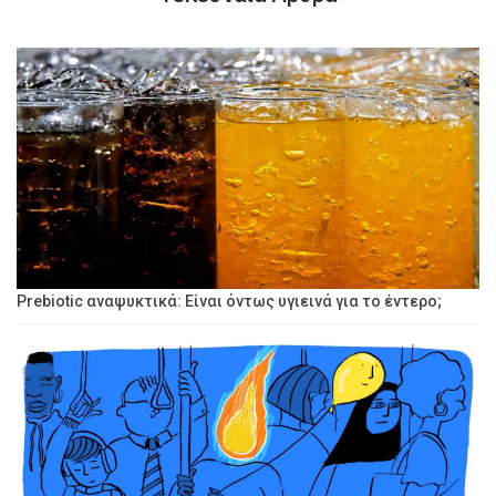
Prebiotic αναψυκτικά: Είναι όντως υγιεινά για το έντερο;