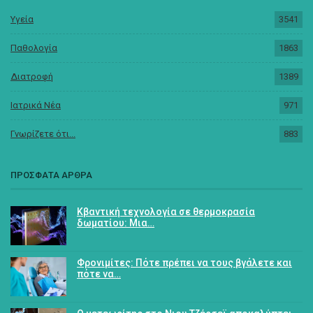
Υγεία
3541
Παθολογία
1863
Διατροφή
1389
Ιατρικά Νέα
971
Γνωρίζετε ότι...
883
ΠΡΟΣΦΑΤΑ ΑΡΘΡΑ
Κβαντική τεχνολογία σε θερμοκρασία
δωματίου: Μια…
Φρονιμίτες: Πότε πρέπει να τους βγάλετε και
πότε να…