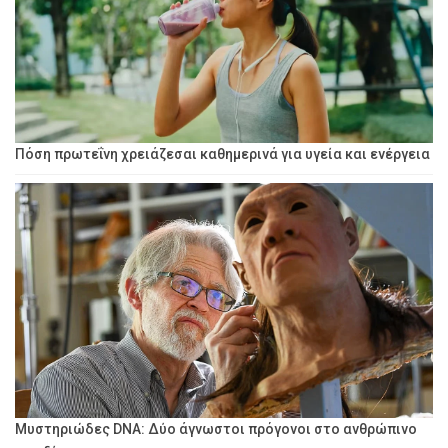
Πόση πρωτεΐνη χρειάζεσαι καθημερινά για υγεία και ενέργεια
Μυστηριώδες DNA: Δύο άγνωστοι πρόγονοι στο ανθρώπινο